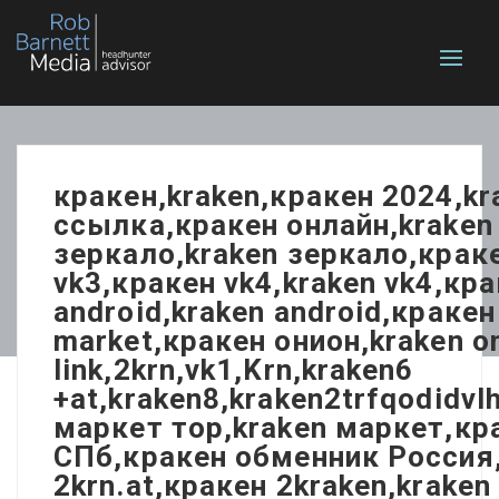
кракен,kraken,кракен 2024,k
ссылка,кракен онлайн,kraken 
зеркало,kraken зеркало,краке
vk3,кракен vk4,kraken vk4,кра
android,kraken android,кракен
market,кракен онион,kraken 
link,2krn,vk1,Krn,kraken6
+at,kraken8,kraken2trfqodidv
маркет тор,kraken маркет,кр
СПб,кракен обменник Россия,
2krn.at,кракен 2kraken,krake