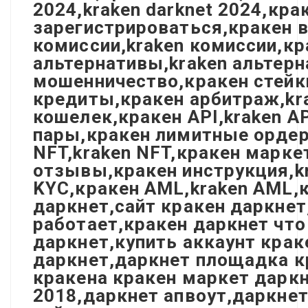
2024,kraken darknet 2024,кр
зарегистрироваться,кракен в
комиссии,kraken комиссии,кр
альтернативы,kraken альтерн
мошенничество,кракен стейки
кредиты,кракен арбитраж,kra
кошелек,кракен API,kraken A
пары,кракен лимитные ордера
NFT,kraken NFT,кракен марке
отзывы,кракен инструкция,kr
KYC,кракен AML,kraken AML,к
даркнет,сайт кракен даркнет
работает,кракен даркнет что
даркнет,купить аккаунт крак
даркнет,даркнет площадка к
кракена кракен маркет даркн
2018,даркнет апвоут,даркнет 