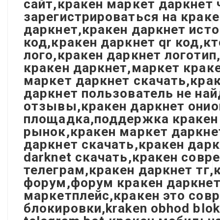
сайт,кракен маркет даркнет 
зарегистрироваться на краке
даркнет,кракен даркнет исто
код,кракен даркнет qr код,к
лого,кракен даркнет логотип
кракен даркнет,маркет краке
маркет даркнет скачать,кра
даркнет пользователь не най
отзывы,кракен даркнет онио
площадка,поддержка кракен 
рынок,кракен маркет даркне
даркнет скачать,кракен дарк
darknet скачать,кракен сов
телеграм,кракен даркнет тг,
форум,форум кракен даркнет,
маркетплейс,кракен это совр
блокировки,kraken obhod bloki