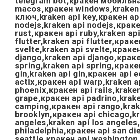
telegram bot,кракен мобильна
macos,кракен windows,kraken 
ключ,kraken api key,кракен ap
nodejs,kraken api nodejs,краке
rust,кракен api ruby,kraken api
flutter,kraken api flutter,крак
svelte,kraken api svelte,кракен
django,kraken api django,краке
spring,kraken api spring,краке
gin,kraken api gin,кракен api e
actix,кракен api warp,kraken a
phoenix,кракен api rails,krake
grape,кракен api padrino,krak
camping,кракен api rango,krake
brooklyn,кракен api chicago,kr
angeles,kraken api los angeles
philadelphia,кракен api san di
seattle,кракен api washington