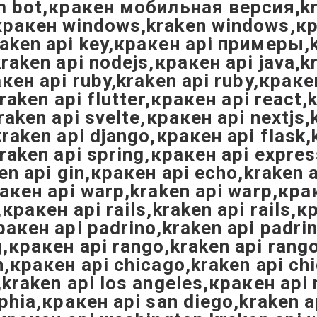
m bot,кракен мобильная версия,kra
ракен windows,kraken windows,кра
aken api key,кракен api примеры,k
raken api nodejs,кракен api java,k
кен api ruby,kraken api ruby,кракен
kraken api flutter,кракен api react
raken api svelte,кракен api nextjs,
raken api django,кракен api flask,
raken api spring,кракен api expres
en api gin,кракен api echo,kraken a
ракен api warp,kraken api warp,крак
кракен api rails,kraken api rails,
ракен api padrino,kraken api padri
,кракен api rango,kraken api rango,
,кракен api chicago,kraken api chi
,kraken api los angeles,кракен api 
phia,кракен api san diego,kraken a