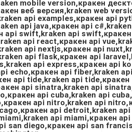
ken mobile version,кракен дескто
кен веб версия,kraken web versio
raken api examples,кракен api pyth
raken api java,кракен api c#,kraken
 api swift,kraken api swift,кракен 
,kraken api react,кракен api vue,kr
kraken api nextjs,кракен api nuxt,k
kraken api flask,кракен api larave
s,kraken api express,кракен api ko
pi echo,кракен api fiber,kraken api
ен api tide,kraken api tide,кракен
кракен api sinatra,kraken api sinat
no,кракен api cuba,kraken api cub
кракен api nitro,kraken api nitro,
cago,кракен api detroit,kraken api
miami,kraken api miami,кракен api 
pi san diego,кракен api san franci