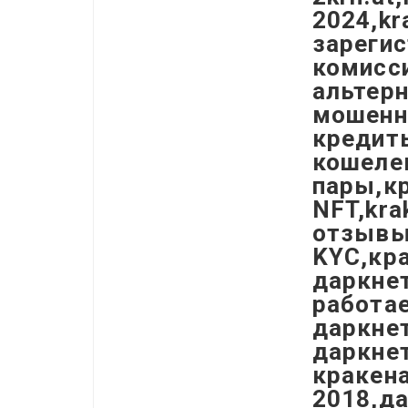
2024,kr
зарегис
комисси
альтерн
мошенни
кредиты
кошелек
пары,кр
NFT,kra
отзывы,
KYC,кра
даркнет
работае
даркнет
даркнет
кракена
2018,да