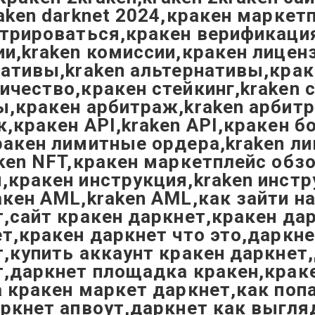
aken darknet 2024,кракен маркет
трироваться,кракен верификация
и,kraken комиссии,кракен лиценз
ативы,kraken альтернативы,краке
чество,кракен стейкинг,kraken 
,кракен арбитраж,kraken арбитр
,кракен API,kraken API,кракен 
акен лимитные ордера,kraken лим
ken NFT,кракен маркетплейс обзо
кракен инструкция,kraken инстру
кен AML,kraken AML,как зайти на
,сайт кракен даркнет,кракен дар
т,кракен даркнет что это,даркн
,купить аккаунт кракен даркнет,
,даркнет площадка кракен,краке
 кракен маркет даркнет,как попа
ркнет апвоут,даркнет как выгляди