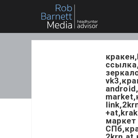
кракен,
ссылка,
зеркало
vk3,кра
android
market,
link,2kr
+at,kra
маркет 
СПб,кра
2krn.at