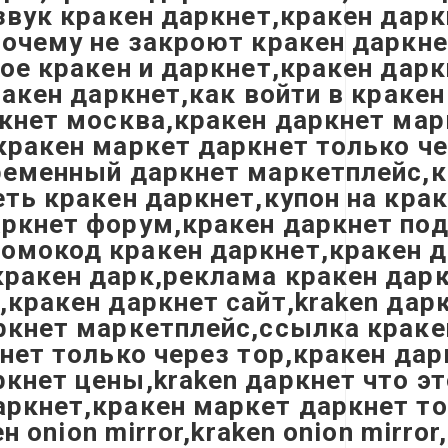
звук кракен даркнет,кракен дарк
очему не закроют кракен даркнет
кое кракен и даркнет,кракен дар
ракен даркнет,как войти в краке
ркнет москва,кракен даркнет мар
кракен маркет даркнет только че
ременный даркнет маркетплейс,к
еть кракен даркнет,купон на кра
аркнет форум,кракен даркнет по
мокод кракен даркнет,кракен да
ракен дарк,реклама кракен дарк
кракен даркнет сайт,kraken дарк
ркнет маркетплейс,ссылка краке
нет только через тор,кракен дар
кнет цены,kraken даркнет что эт
ркнет,кракен маркет даркнет тол
н onion mirror,kraken onion mirro