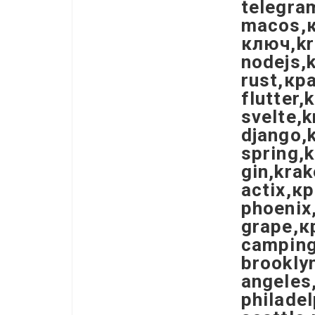
telegra
macos,к
ключ,kr
nodejs,k
rust,кра
flutter,
svelte,k
django,k
spring,k
gin,krak
actix,к
phoenix,
grape,к
camping
brooklyn
angeles
philadel