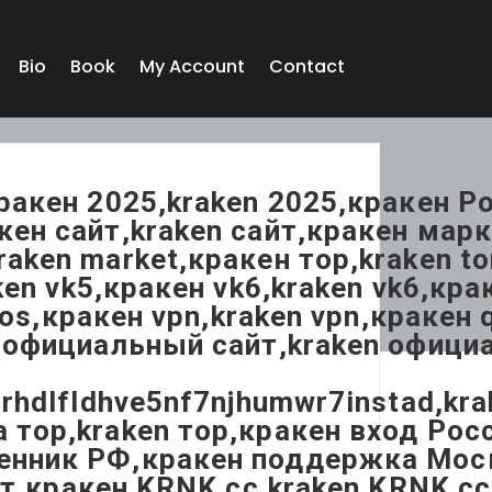
Bio
Book
My Account
Contact
кракен 2025,kraken 2025,кракен 
ен сайт,kraken сайт,кракен марк
aken market,кракен тор,kraken tor
ken vk5,кракен vk6,kraken vk6,кр
 ios,кракен vpn,kraken vpn,кракен
н официальный сайт,kraken офици
frhdlfldhve5nf7njhumwr7instad,kr
 тор,kraken тор,кракен вход Рос
нник РФ,кракен поддержка Москва
айт,кракен KRNK cc,kraken KRNK 