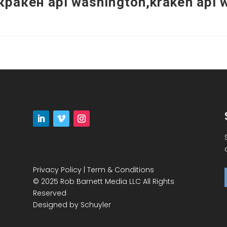
,кракен api washington,kraken api 
Privacy Policy
|
Term & Conditions
© 2025 Rob Barnett Media LLC All Rights
Reserved
Designed by
Schuyler