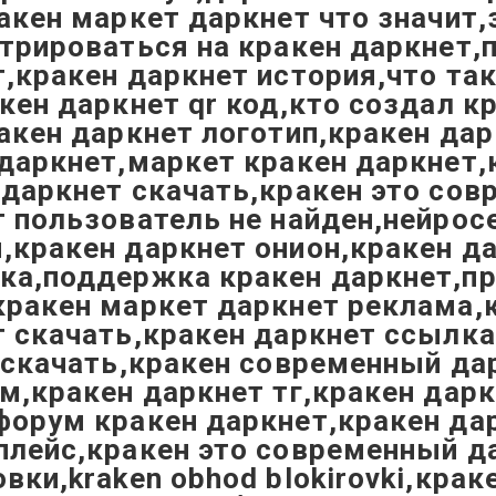
акен маркет даркнет что значит,
трироваться на кракен даркнет,п
,кракен даркнет история,что та
кен даркнет qr код,кто создал к
акен даркнет логотип,кракен да
даркнет,маркет кракен даркнет,
даркнет скачать,кракен это сов
 пользователь не найден,нейрос
,кракен даркнет онион,кракен д
а,поддержка кракен даркнет,про
ракен маркет даркнет реклама,к
 скачать,кракен даркнет ссылка,
 скачать,кракен современный да
м,кракен даркнет тг,кракен дарк
орум кракен даркнет,кракен дар
лейс,кракен это современный да
вки,kraken obhod blokirovki,краке