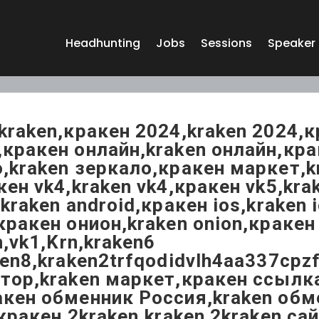
Headhunting
Jobs
Sessions
Speaker
kraken,кракен 2024,kraken 2024,
кракен онлайн,kraken онлайн,крак
,kraken зеркало,кракен маркет,kr
кен vk4,kraken vk4,кракен vk5,kra
,kraken android,кракен ios,kraken
кракен онион,kraken onion,краке
n,vk1,Krn,kraken6
ken8,kraken2trfqodidvlh4aa337cpz
тор,kraken маркет,кракен ссылка
кен обменник Россия,kraken обме
,кракен 2kraken,kraken 2kraken с