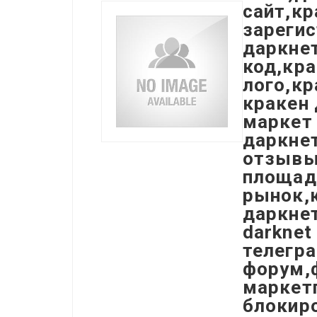
сайт,кр
зарегис
даркнет
код,кра
лого,кр
кракен 
маркет 
даркнет
отзывы
площадк
рынок,к
даркнет
darknet
телегра
форум,ф
маркетп
блокиро