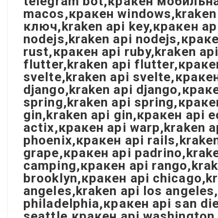
telegram bot,кракен мобильна
macos,кракен windows,kraken 
ключ,kraken api key,кракен ap
nodejs,kraken api nodejs,краке
rust,кракен api ruby,kraken api
flutter,kraken api flutter,крак
svelte,kraken api svelte,кракен
django,kraken api django,краке
spring,kraken api spring,краке
gin,kraken api gin,кракен api e
actix,кракен api warp,kraken a
phoenix,кракен api rails,krake
grape,кракен api padrino,krak
camping,кракен api rango,krake
brooklyn,кракен api chicago,kr
angeles,kraken api los angeles
philadelphia,кракен api san di
seattle,кракен api washington