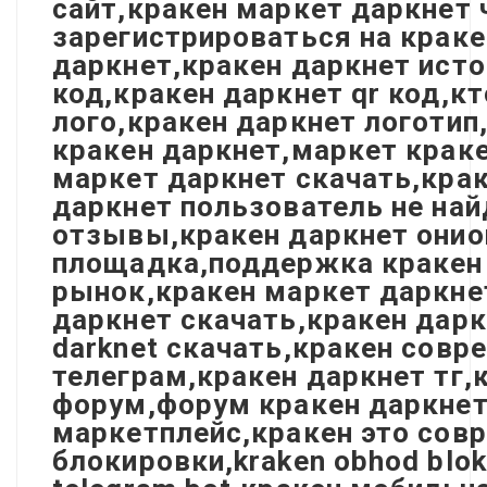
сайт,кракен маркет даркнет 
зарегистрироваться на краке
даркнет,кракен даркнет исто
код,кракен даркнет qr код,к
лого,кракен даркнет логотип
кракен даркнет,маркет краке
маркет даркнет скачать,кра
даркнет пользователь не най
отзывы,кракен даркнет онио
площадка,поддержка кракен 
рынок,кракен маркет даркне
даркнет скачать,кракен дарк
darknet скачать,кракен сов
телеграм,кракен даркнет тг,
форум,форум кракен даркнет,
маркетплейс,кракен это совр
блокировки,kraken obhod bloki