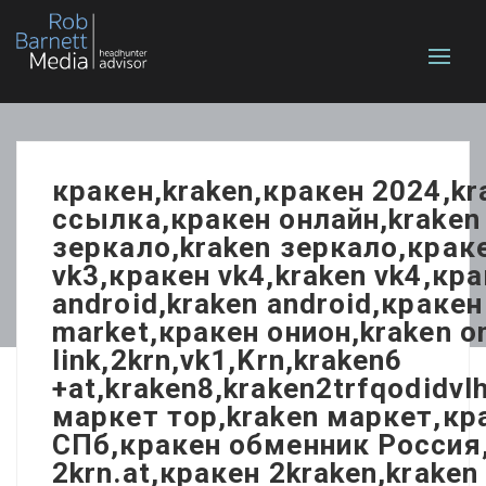
кракен,kraken,кракен 2024,k
ссылка,кракен онлайн,kraken 
зеркало,kraken зеркало,краке
vk3,кракен vk4,kraken vk4,кра
android,kraken android,кракен
market,кракен онион,kraken 
link,2krn,vk1,Krn,kraken6
+at,kraken8,kraken2trfqodidv
маркет тор,kraken маркет,кр
СПб,кракен обменник Россия,
2krn.at,кракен 2kraken,krake