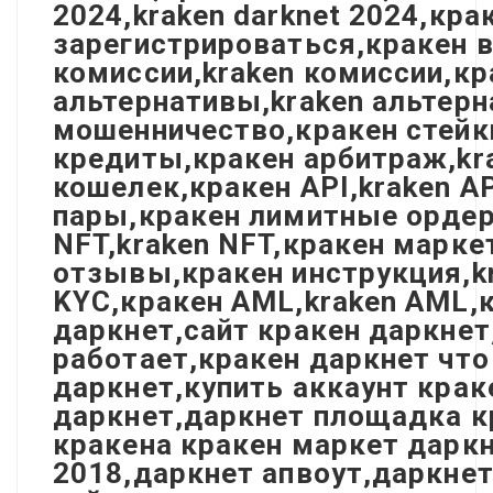
2024,kraken darknet 2024,кр
зарегистрироваться,кракен в
комиссии,kraken комиссии,кр
альтернативы,kraken альтерн
мошенничество,кракен стейки
кредиты,кракен арбитраж,kra
кошелек,кракен API,kraken A
пары,кракен лимитные ордера
NFT,kraken NFT,кракен марке
отзывы,кракен инструкция,kr
KYC,кракен AML,kraken AML,к
даркнет,сайт кракен даркнет
работает,кракен даркнет что
даркнет,купить аккаунт крак
даркнет,даркнет площадка к
кракена кракен маркет даркн
2018,даркнет апвоут,даркнет 