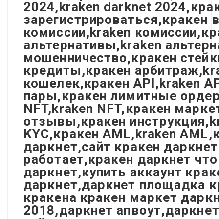
2024,kraken darknet 2024,кр
зарегистрироваться,кракен в
комиссии,kraken комиссии,кр
альтернативы,kraken альтерн
мошенничество,кракен стейки
кредиты,кракен арбитраж,kra
кошелек,кракен API,kraken A
пары,кракен лимитные ордера
NFT,kraken NFT,кракен марке
отзывы,кракен инструкция,kr
KYC,кракен AML,kraken AML,к
даркнет,сайт кракен даркнет
работает,кракен даркнет что
даркнет,купить аккаунт крак
даркнет,даркнет площадка к
кракена кракен маркет даркн
2018,даркнет апвоут,даркнет 