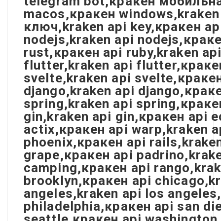
telegram bot,кракен мобильна
macos,кракен windows,kraken 
ключ,kraken api key,кракен ap
nodejs,kraken api nodejs,краке
rust,кракен api ruby,kraken api
flutter,kraken api flutter,крак
svelte,kraken api svelte,кракен
django,kraken api django,краке
spring,kraken api spring,краке
gin,kraken api gin,кракен api e
actix,кракен api warp,kraken a
phoenix,кракен api rails,krake
grape,кракен api padrino,krak
camping,кракен api rango,krake
brooklyn,кракен api chicago,kr
angeles,kraken api los angeles
philadelphia,кракен api san di
seattle,кракен api washington