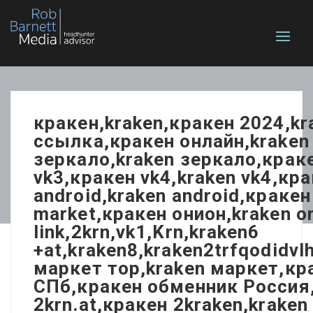
кракен,kraken,кракен 2024,k
ссылка,кракен онлайн,kraken 
зеркало,kraken зеркало,краке
vk3,кракен vk4,kraken vk4,кра
android,kraken android,кракен
market,кракен онион,kraken 
link,2krn,vk1,Krn,kraken6
+at,kraken8,kraken2trfqodidv
маркет тор,kraken маркет,кр
СПб,кракен обменник Россия,
2krn.at,кракен 2kraken,krake