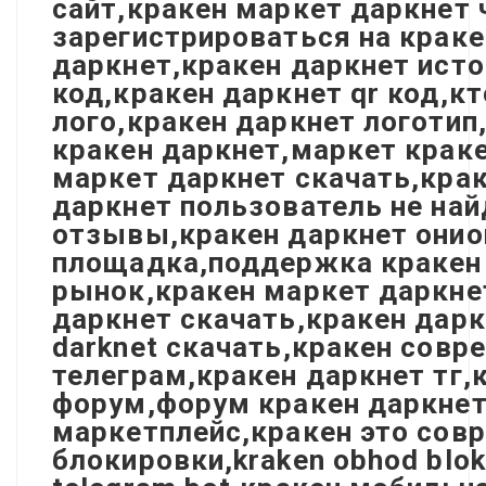
сайт,кракен маркет даркнет 
зарегистрироваться на краке
даркнет,кракен даркнет исто
код,кракен даркнет qr код,к
лого,кракен даркнет логотип
кракен даркнет,маркет краке
маркет даркнет скачать,кра
даркнет пользователь не най
отзывы,кракен даркнет онио
площадка,поддержка кракен 
рынок,кракен маркет даркне
даркнет скачать,кракен дарк
darknet скачать,кракен сов
телеграм,кракен даркнет тг,
форум,форум кракен даркнет,
маркетплейс,кракен это совр
блокировки,kraken obhod bloki