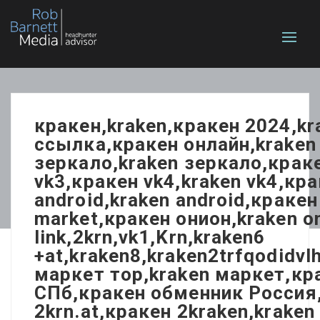
кракен,kraken,кракен 2024,k
ссылка,кракен онлайн,kraken 
зеркало,kraken зеркало,краке
vk3,кракен vk4,kraken vk4,кра
android,kraken android,кракен
market,кракен онион,kraken 
link,2krn,vk1,Krn,kraken6
+at,kraken8,kraken2trfqodidv
маркет тор,kraken маркет,кр
СПб,кракен обменник Россия,
2krn.at,кракен 2kraken,krake