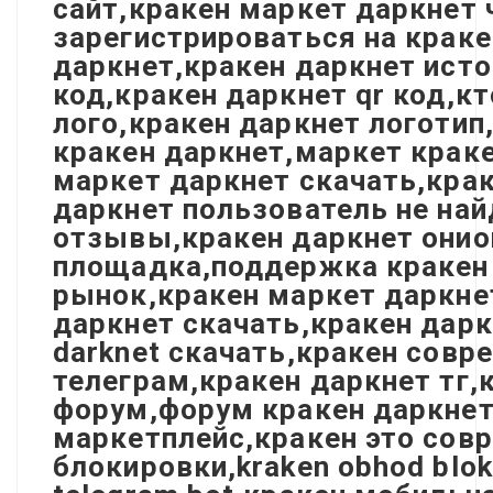
сайт,кракен маркет даркнет 
зарегистрироваться на краке
даркнет,кракен даркнет исто
код,кракен даркнет qr код,к
лого,кракен даркнет логотип
кракен даркнет,маркет краке
маркет даркнет скачать,кра
даркнет пользователь не най
отзывы,кракен даркнет онио
площадка,поддержка кракен 
рынок,кракен маркет даркне
даркнет скачать,кракен дарк
darknet скачать,кракен сов
телеграм,кракен даркнет тг,
форум,форум кракен даркнет,
маркетплейс,кракен это совр
блокировки,kraken obhod bloki