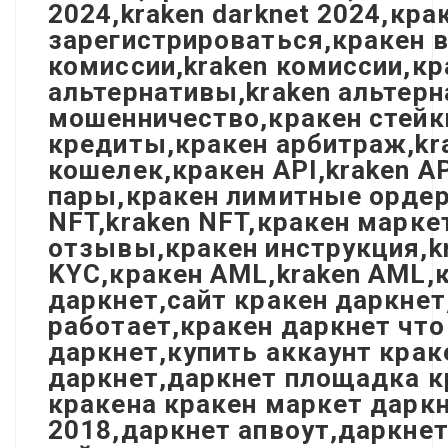
2024,kraken darknet 2024,кр
зарегистрироваться,кракен в
комиссии,kraken комиссии,кр
альтернативы,kraken альтерн
мошенничество,кракен стейки
кредиты,кракен арбитраж,kra
кошелек,кракен API,kraken A
пары,кракен лимитные ордера
NFT,kraken NFT,кракен марке
отзывы,кракен инструкция,kr
KYC,кракен AML,kraken AML,к
даркнет,сайт кракен даркнет
работает,кракен даркнет что
даркнет,купить аккаунт крак
даркнет,даркнет площадка к
кракена кракен маркет даркн
2018,даркнет апвоут,даркнет 