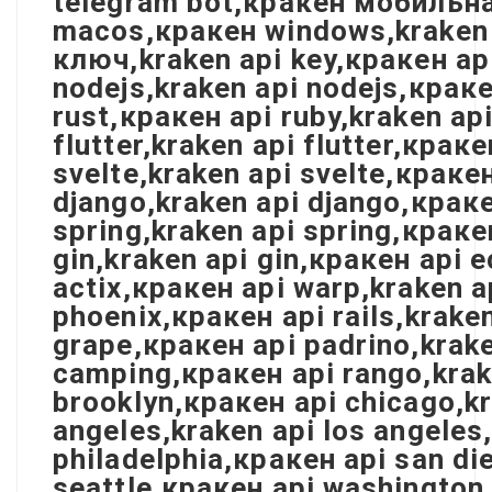
telegram bot,кракен мобильна
macos,кракен windows,kraken 
ключ,kraken api key,кракен ap
nodejs,kraken api nodejs,краке
rust,кракен api ruby,kraken api
flutter,kraken api flutter,крак
svelte,kraken api svelte,кракен
django,kraken api django,краке
spring,kraken api spring,краке
gin,kraken api gin,кракен api e
actix,кракен api warp,kraken a
phoenix,кракен api rails,krake
grape,кракен api padrino,krak
camping,кракен api rango,krake
brooklyn,кракен api chicago,kr
angeles,kraken api los angeles
philadelphia,кракен api san di
seattle,кракен api washington