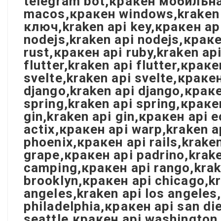
telegram bot,кракен мобильна
macos,кракен windows,kraken 
ключ,kraken api key,кракен ap
nodejs,kraken api nodejs,краке
rust,кракен api ruby,kraken api
flutter,kraken api flutter,крак
svelte,kraken api svelte,кракен
django,kraken api django,краке
spring,kraken api spring,краке
gin,kraken api gin,кракен api e
actix,кракен api warp,kraken a
phoenix,кракен api rails,krake
grape,кракен api padrino,krak
camping,кракен api rango,krake
brooklyn,кракен api chicago,kr
angeles,kraken api los angeles
philadelphia,кракен api san di
seattle,кракен api washington