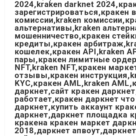
2024,kraken darknet 2024,кр
зарегистрироваться,кракен в
комиссии,kraken комиссии,кр
альтернативы,kraken альтерн
мошенничество,кракен стейки
кредиты,кракен арбитраж,kra
кошелек,кракен API,kraken A
пары,кракен лимитные ордера
NFT,kraken NFT,кракен марке
отзывы,кракен инструкция,kr
KYC,кракен AML,kraken AML,к
даркнет,сайт кракен даркнет
работает,кракен даркнет что
даркнет,купить аккаунт крак
даркнет,даркнет площадка к
кракена кракен маркет даркн
2018,даркнет апвоут,даркнет 