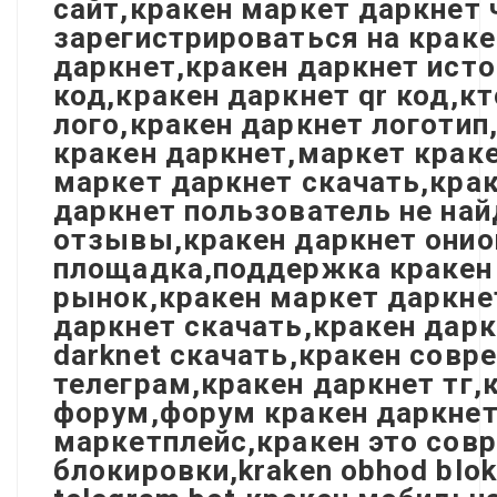
сайт,кракен маркет даркнет 
зарегистрироваться на краке
даркнет,кракен даркнет исто
код,кракен даркнет qr код,к
лого,кракен даркнет логотип
кракен даркнет,маркет краке
маркет даркнет скачать,кра
даркнет пользователь не най
отзывы,кракен даркнет онио
площадка,поддержка кракен 
рынок,кракен маркет даркне
даркнет скачать,кракен дарк
darknet скачать,кракен сов
телеграм,кракен даркнет тг,
форум,форум кракен даркнет,
маркетплейс,кракен это совр
блокировки,kraken obhod bloki